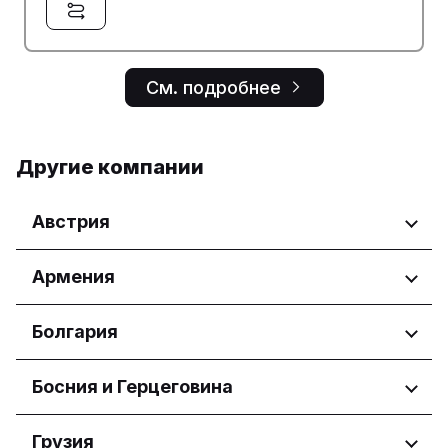
См. подробнее
Другие компании
Австрия
Регионы
Армения
Wien
Регионы
Болгария
Yerevan
Регионы
Босния и Герцеговина
Бургас
Регионы
Грузия
Добрич