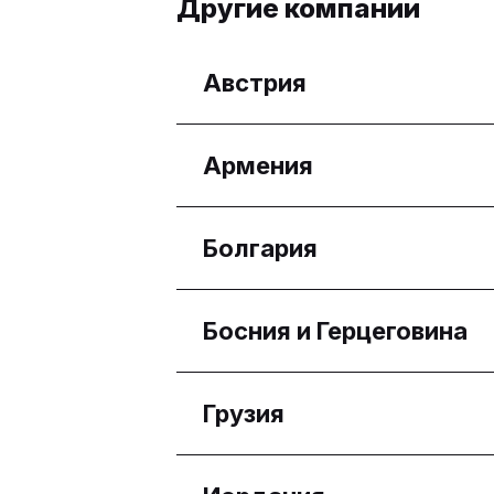
Другие компании
Австрия
Регионы
Армения
Wien
Регионы
Болгария
Yerevan
Регионы
Босния и Герцеговина
Бургас
Плевен
Регионы
Грузия
Област София
Federacija Bosne i Her
Регионы