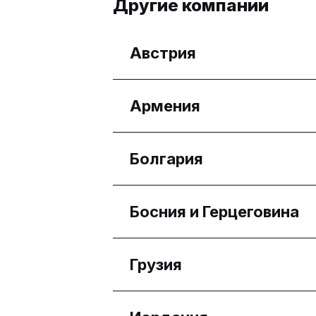
Другие компании
Австрия
Регионы
Армения
Wien
Регионы
Болгария
Yerevan
Регионы
Босния и Герцеговина
Бургас
Плевен
Регионы
Грузия
Област София
Federacija Bosne i Her
Регионы