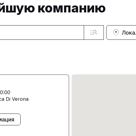
айшую компанию
Лока
0:00
nca Di Verona
мация