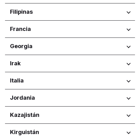
Comunidad de Madrid
Ariana Governorate
Regiones
Filipinas
Ben Arous
Gobernación de Ben Arous
Harju maakond
Regiones
Francia
Tartu maakond
Calabarzon
Regiones
Georgia
Central Luzon
Central Visayas
Nouvelle-Aquitaine
Regiones
Irak
Davao Region
Occitanie
Metro Manila
Pays de la Loire
Adjara
Northern Mindanao
Regiones
Italia
Tbilisi
Western Visayas
Kurdistan Region
Regiones
Jordania
Abruzzo
Regiones
Kazajistán
Basilicata
Calabria
Amman Governorate
Regiones
Kirguistán
Campania
Irbid Governorate