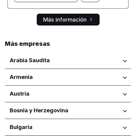
Más información
Más empresas
Arabia Saudita
Regiones
Armenia
Provincia de Asir
Regiones
Austria
Al Madinah Province
Al Qassim Province
Yerevan
Regiones
Bosnia y Herzegovina
Provincia de Riad
Oriental
Wien
Aseer Province
Regiones
Bulgaria
Eastern Province