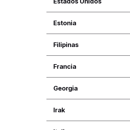
Regiones
Estados Unidos
Aragón
Regiones
Estonia
Ariana Governorate
Regiones
Filipinas
Harju maakond
Regiones
Francia
Calabarzon
Davao Region
Regiones
Georgia
Western Visayas
Nouvelle-Aquitaine
Regiones
Irak
Adjara