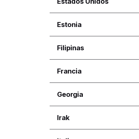
Regiones
Estados Unidos
Aragón
Regiones
Estonia
Ariana Governorate
Regiones
Filipinas
Harju maakond
Regiones
Francia
Calabarzon
Davao Region
Regiones
Georgia
Western Visayas
Nouvelle-Aquitaine
Regiones
Irak
Adjara