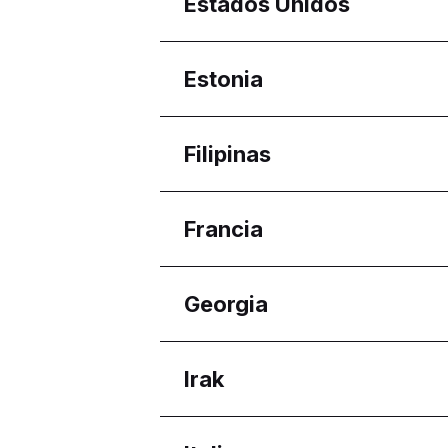
Regiones
Estados Unidos
Aragón
Regiones
Estonia
Ariana Governorate
Regiones
Filipinas
Harju maakond
Regiones
Francia
Calabarzon
Davao Region
Regiones
Georgia
Western Visayas
Nouvelle-Aquitaine
Regiones
Irak
Adjara