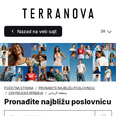
Nazad na veb sajt
SR
POČETNA STRANA
PRONAĐITE NAJBLIŽU POSLOVNICU
САУДИЈСКА АРАБИЈА
منطقة الرياض
Pronađite najbližu poslovnicu