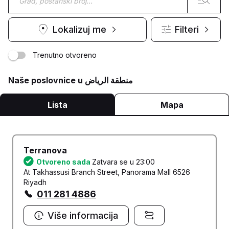
Lokalizuj me
Filteri
Trenutno otvoreno
Naše poslovnice u منطقة الرياض
Lista
Mapa
Terranova
Otvoreno sada
Zatvara se u 23:00
At Takhassusi Branch Street, Panorama Mall 6526
Riyadh
011 281 4886
Više informacija