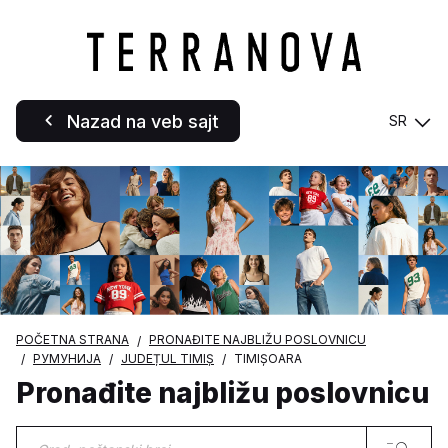
Nazad na veb sajt
SR
POČETNA STRANA
PRONAĐITE NAJBLIŽU POSLOVNICU
РУМУНИЈА
JUDEȚUL TIMIȘ
TIMIȘOARA
Pronađite najbližu poslovnicu