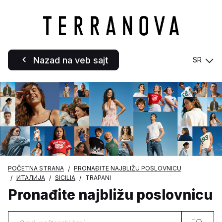
Nazad na veb sajt
SR
POČETNA STRANA
PRONAĐITE NAJBLIŽU POSLOVNICU
ИТАЛИЈА
SICILIA
TRAPANI
Pronađite najbližu poslovnicu