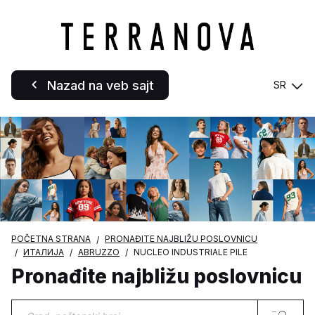
Nazad na veb sajt
SR
POČETNA STRANA
PRONAĐITE NAJBLIŽU POSLOVNICU
ИТАЛИЈА
ABRUZZO
NUCLEO INDUSTRIALE PILE
Pronađite najbližu poslovnicu