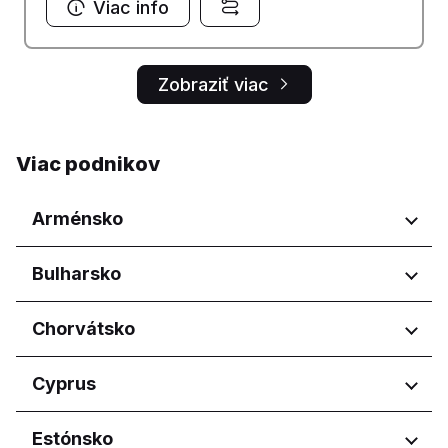
Viac info
Zobraziť viac
Viac podnikov
Arménsko
Regióny
Bulharsko
Yerevan
Regióny
Chorvátsko
Burgas
Regióny
Cyprus
Dobrich
Pernik
Osječko-baranjska županija
Regióny
Estónsko
Pleven
Primorsko-goranska županija