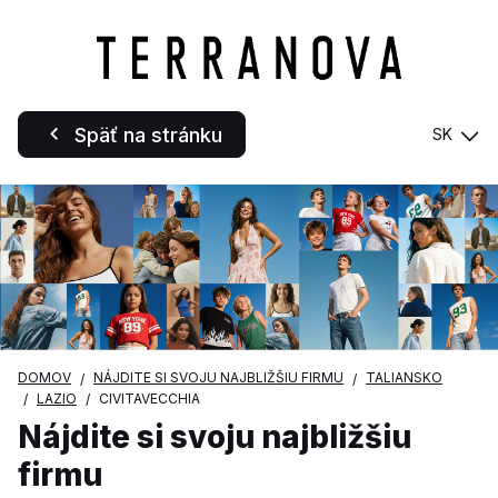
Späť na stránku
SK
DOMOV
NÁJDITE SI SVOJU NAJBLIŽŠIU FIRMU
TALIANSKO
LAZIO
CIVITAVECCHIA
Nájdite si svoju najbližšiu
firmu