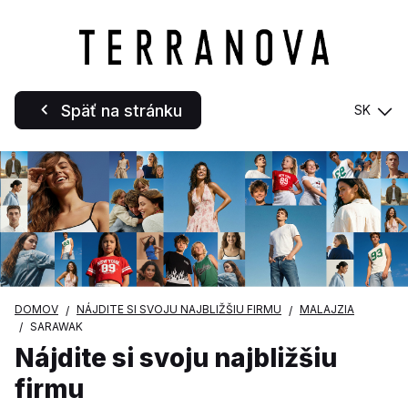
Späť na stránku
SK
DOMOV
NÁJDITE SI SVOJU NAJBLIŽŠIU FIRMU
MALAJZIA
SARAWAK
Nájdite si svoju najbližšiu
firmu