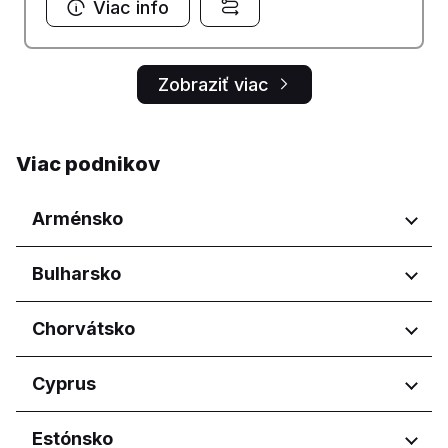
Viac info
Zobraziť viac
Viac podnikov
Arménsko
Regióny
Bulharsko
Yerevan
Regióny
Chorvátsko
Burgas
Regióny
Cyprus
Dobrich
Pernik
Osječko-baranjska županija
Regióny
Estónsko
Pleven
Primorsko-goranska županija