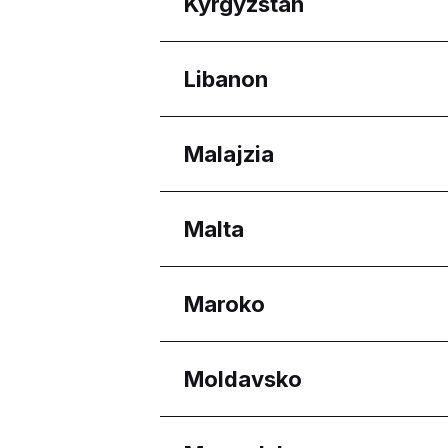
Regióny
Kyrgyzstan
Astana
Regióny
Libanon
Bishkek City
Regióny
Malajzia
Beirut Governorate
Regióny
Malta
Melaka
Selangor
Regióny
Maroko
Eastern Region
Reġjun Nofsinhar
Regióny
Moldavsko
Casablanca-Settat