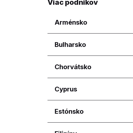
Viac podnikov
Arménsko
Regióny
Bulharsko
Yerevan
Regióny
Chorvátsko
Burgas
Pleven
Regióny
Cyprus
Sofia City Province
Osječko-baranjska žup
Regióny
Estónsko
Ammochostos
Lemesos
Regióny