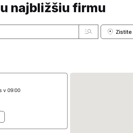
ju najbližšiu firmu
Zistit
s v 09:00