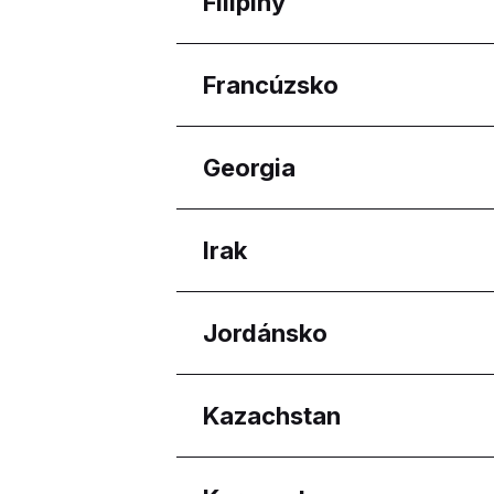
Filipíny
Harju maakond
Regióny
Francúzsko
Calabarzon
Davao Region
Regióny
Georgia
Western Visayas
Nouvelle-Aquitaine
Regióny
Irak
Adjara
Regióny
Jordánsko
Erbil Governorate
Regióny
Kazachstan
Amman Governorate