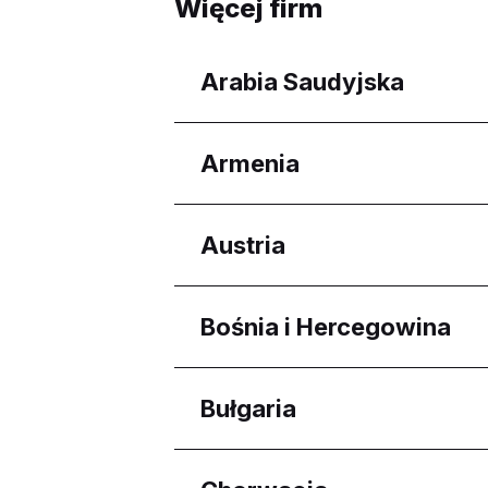
Więcej firm
Arabia Saudyjska
Regiony
Armenia
Prowincja Asir
Riyadh Province
Regiony
Austria
Eastern Province
Makkah Province
Yerevan
منطقة الرياض
Regiony
Bośnia i Hercegowina
Wien
Regiony
Bułgaria
Federacija Bosne i Her
Regiony