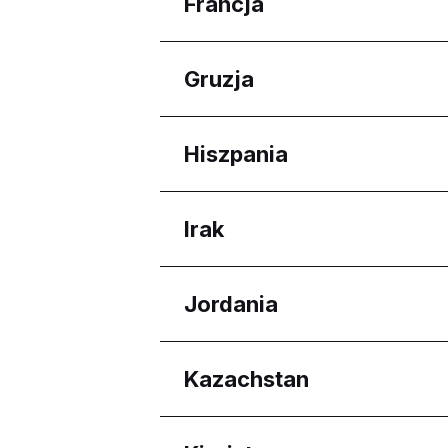
Regiony
Francja
Calabarzon
Davao Region
Regiony
Gruzja
Western Visayas
Nouvelle-Aquitaine
Regiony
Hiszpania
Adjara
Regiony
Irak
Aragón
Regiony
Jordania
Erbil Governorate
Regiony
Kazachstan
Amman Governorate