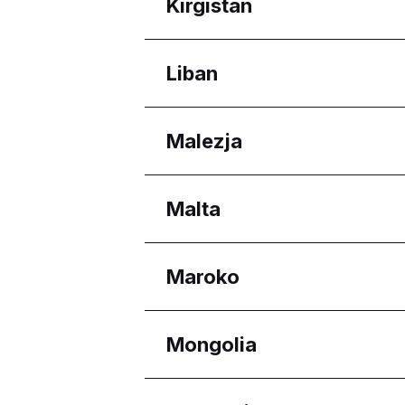
Regiony
Kirgistan
Astana
Regiony
Liban
Bishkek City
Regiony
Malezja
Beirut Governorate
Regiony
Malta
Melaka
Selangor
Regiony
Maroko
Eastern Region
Reġjun Nofsinhar
Regiony
Mongolia
Casablanca-Settat