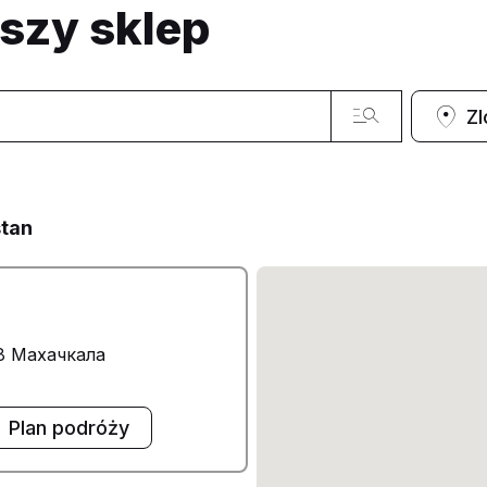
ższy sklep
Zl
stan
08 Махачкала
Plan podróży