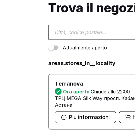
Trova il negoz
Attualmente aperto
areas.stores_in__locality
Terranova
Ora aperto
Chiude alle 22:00
ТРЦ MEGA Silk Way просп. Кабан
Астана
Più informazioni