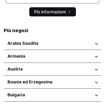
Più informazioni
Più negozi
Arabia Saudita
Regioni
Armenia
'Asir
Regioni
Austria
Al Madinah Province
Al Qassim Province
Yerevan
Regioni
Bosnia ed Erzegovina
Al-Riyad
Al-Sharqiyya
Wien
Aseer Province
Regioni
Bulgaria
Eastern Province
Federacija Bosne i Hercegovine