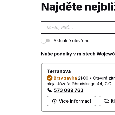
Najděte nejbli
Aktuálně otevřeno
Naše podniky v místech Wojew
Terranova
Brzy zavírá
21:00 • Otevírá zít
aleja Józefa Piłsudskiego 44, C.C 
573 089 763
Více informací
It