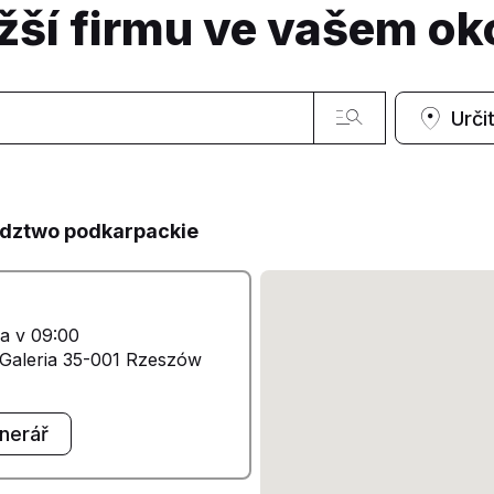
žší firmu ve vašem oko
Urči
ództwo podkarpackie
ra v 09:00
. Galeria 35-001 Rzeszów
inerář