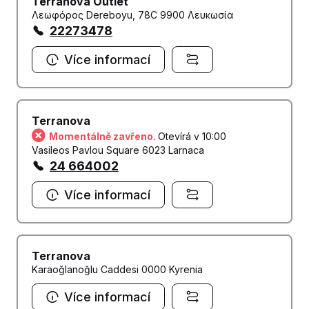
Terranova Outlet
Λεωφόρος Dereboyu, 78C 9900 Λευκωσία
22273478
Více informací
Terranova
Momentálně zavřeno.
Otevírá v 10:00
Vasileos Pavlou Square 6023 Larnaca
24 664002
Více informací
Terranova
Karaoğlanoğlu Caddesi 0000 Kyrenia
Více informací