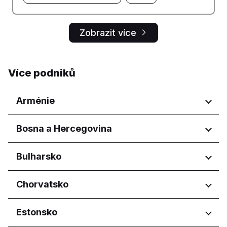
Zobrazit více
Více podniků
Arménie
Regiony
Bosna a Hercegovina
Yerevan
Regiony
Bulharsko
Federacija Bosne i Hercegovine
Regiony
Chorvatsko
Federation of Bosnia and
Herzegovina
Burgas
Regiony
Estonsko
Republika Srpska
Dobrich