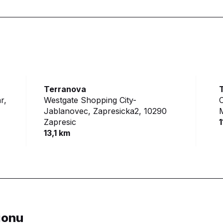
Terranova
r,
Westgate Shopping City-
C
Jablanovec, Zapresicka2,
10290
M
Zapresic
1
13,1 km
ionu