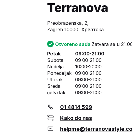
Terranova
Preobrazenska, 2,
Zagreb 10000, Хрватска
Otvoreno sada
Zatvara se u 21:0
Petak
09:00-21:00
Subota
09:00-21:00
Nedelja
10:00-20:00
Ponedeljak
09:00-21:00
Utorak
09:00-21:00
Sreda
09:00-21:00
četvrtak
09:00-21:00
01 4814 599
Kako do nas
helpme@terranovastyle.c