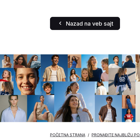
Nazad na veb sajt
POČETNA STRANA
PRONAĐITE NAJBLIŽU P