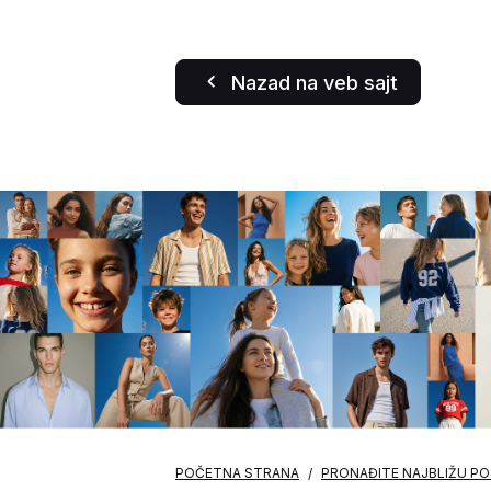
Nazad na veb sajt
POČETNA STRANA
PRONAĐITE NAJBLIŽU P