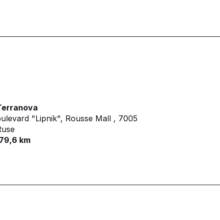
Terranova
ulevard "Lipnik", Rousse Mall ,
7005
Ruse
179,6 km