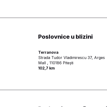
Poslovnice u blizini
Terranova
Strada Tudor Vladimirescu 37, Arges
Mall ,
110186 Pitești
102,7 km