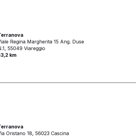
Terranova
iale Regina Margherita 15 Ang. Duse
.1,
55049 Viareggio
43,2 km
Terranova
ia Oristano 18,
56023 Cascina