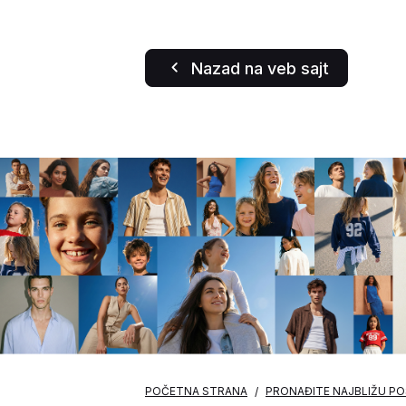
Nazad na veb sajt
POČETNA STRANA
PRONAĐITE NAJBLIŽU P