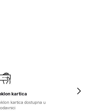
oklon kartica
Lojalnost
klon kartica dostupna u
Više pogodnosti
odavnici