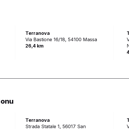
Terranova
,
Via Bastione 16/18,
54100 Massa
V
26,4 km
N
ionu
Terranova
Strada Statale 1,
56017 San
V