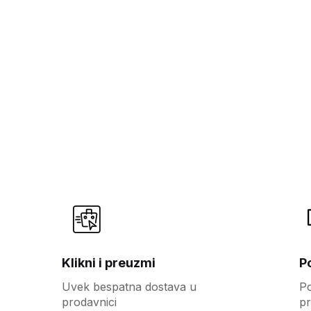
Klikni i preuzmi
P
Uvek bespatna dostava u
Po
prodavnici
pr