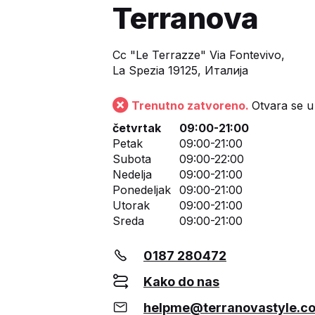
Terranova
Cc "Le Terrazze" Via Fontevivo,
La Spezia 19125, Италија
Trenutno zatvoreno.
Otvara se u
četvrtak
09:00-21:00
Petak
09:00-21:00
Subota
09:00-22:00
Nedelja
09:00-21:00
Ponedeljak
09:00-21:00
Utorak
09:00-21:00
Sreda
09:00-21:00
0187 280472
Kako do nas
helpme@terranovastyle.c