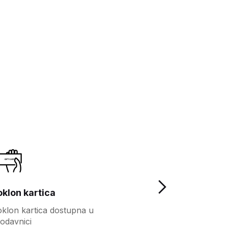
oklon kartica
Lojalnost
klon kartica dostupna u
Više pogodnosti
odavnici