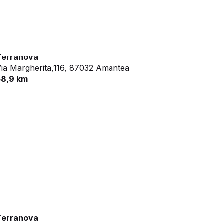
Terranova
ia Margherita,116,
87032 Amantea
58,9 km
Terranova