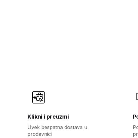
Klikni i preuzmi
P
Uvek bespatna dostava u
Po
prodavnici
pr