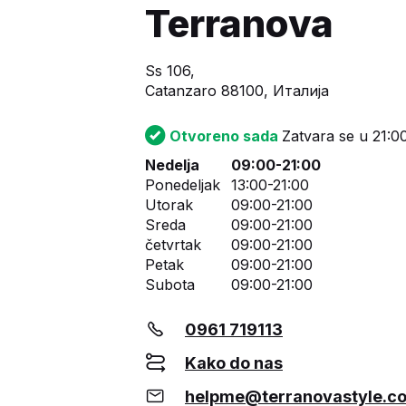
Terranova
Ss 106,
Catanzaro 88100, Италија
Otvoreno sada
Zatvara se u 21:0
Nedelja
09:00-21:00
Ponedeljak
13:00-21:00
Utorak
09:00-21:00
Sreda
09:00-21:00
četvrtak
09:00-21:00
Petak
09:00-21:00
Subota
09:00-21:00
0961 719113
Kako do nas
helpme@terranovastyle.c