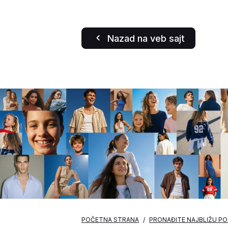
Nazad na veb sajt
POČETNA STRANA
PRONAĐITE NAJBLIŽU P