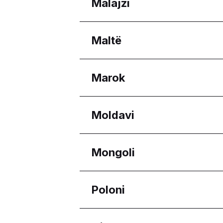
Rajonet
Malajzi
Budva Municipality
Rajonet
Maltë
Melaka
Selangor
Rajonet
Marok
Eastern Region
Reġjun Nofsinhar
Rajonet
Moldavi
Casablanca-Settat
Rajonet
Mongoli
Chișinău
Rajonet
Poloni
Ulaanbaatar