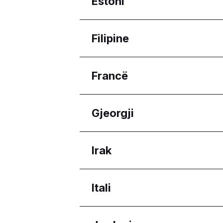
Estoni
Burgas
Pleven
Rajonet
Filipine
Sofia City Province
Harju maakond
Rajonet
Francë
Calabarzon
Davao Region
Rajonet
Gjeorgji
Western Visayas
Nouvelle-Aquitaine
Rajonet
Irak
Adjara
Rajonet
Itali
Erbil Governorate