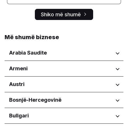
Shiko më shumë
Më shumë biznese
Arabia Saudite
Rajonet
Armeni
Aseer Province
Rajonet
Austri
Al Madinah Province
Al Qassim Province
Yerevan
Rajonet
Bosnjë-Hercegovinë
Riyadh Province
Eastern Province
Wien
Aseer Province
Rajonet
Bullgari
Eastern Province
Federacija Bosne i Hercegovine