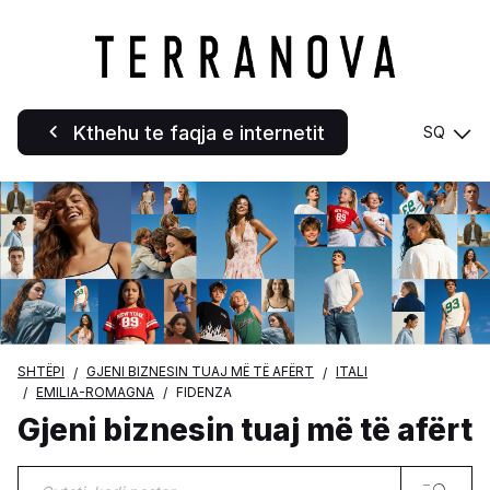
Kthehu te faqja e internetit
SQ
SHTËPI
GJENI BIZNESIN TUAJ MË TË AFËRT
ITALI
EMILIA-ROMAGNA
FIDENZA
Gjeni biznesin tuaj më të afërt