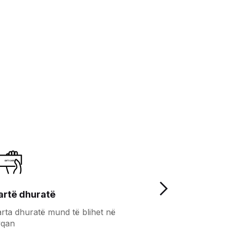
artë dhuratë
Besnikëri
rta dhuratë mund të blihet në
Më shumë përfit
yqan
besnikë