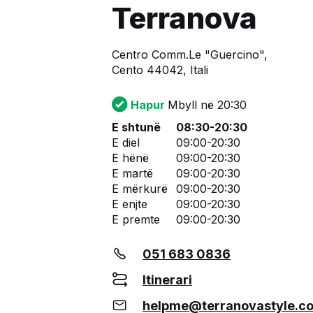
Terranova
Centro Comm.Le "Guercino",
Cento 44042, Itali
Hapur
Mbyll në 20:30
E shtunë
08:30-20:30
E diel
09:00-20:30
E hënë
09:00-20:30
E martë
09:00-20:30
E mërkurë
09:00-20:30
E enjte
09:00-20:30
E premte
09:00-20:30
051 683 0836
Itinerari
helpme@terranovastyle.c