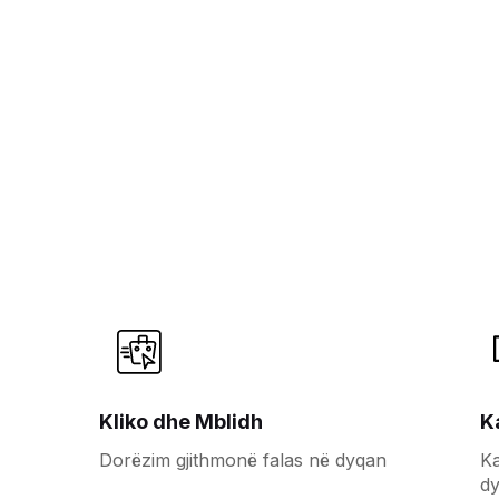
Kliko dhe Mblidh
K
Dorëzim gjithmonë falas në dyqan
Ka
d