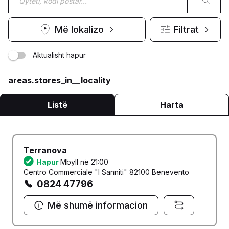
Më lokalizo
Filtrat
Aktualisht hapur
areas.stores_in__locality
Listë
Harta
Terranova
Hapur
Mbyll në 21:00
Centro Commerciale "I Sanniti" 82100 Benevento
0824 47796
Më shumë informacion