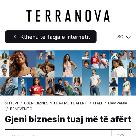
Kthehu te faqja e internetit
SQ
SHTËPI
GJENI BIZNESIN TUAJ MË TË AFËRT
ITALI
CAMPANIA
BENEVENTO
Gjeni biznesin tuaj më të afërt