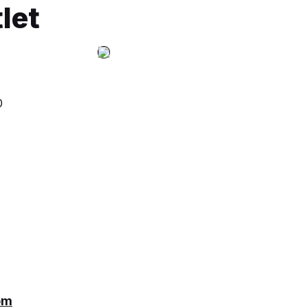
let
0
om