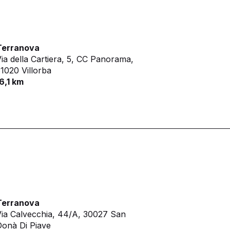
Terranova
ia della Cartiera, 5, CC Panorama,
1020 Villorba
6,1 km
Terranova
ia Calvecchia, 44/A,
30027 San
onà Di Piave