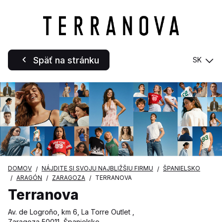
Späť na stránku
SK
DOMOV
NÁJDITE SI SVOJU NAJBLIŽŠIU FIRMU
ŠPANIELSKO
ARAGÓN
ZARAGOZA
TERRANOVA
Terranova
Av. de Logroño, km 6, La Torre Outlet ,
Zaragoza 50011, Španielsko