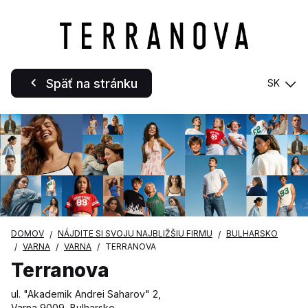
Späť na stránku
SK
DOMOV
NÁJDITE SI SVOJU NAJBLIŽŠIU FIRMU
BULHARSKO
VARNA
VARNA
TERRANOVA
Terranova
ul. "Akademik Andrei Saharov" 2,
Varna 9009, Bulharsko