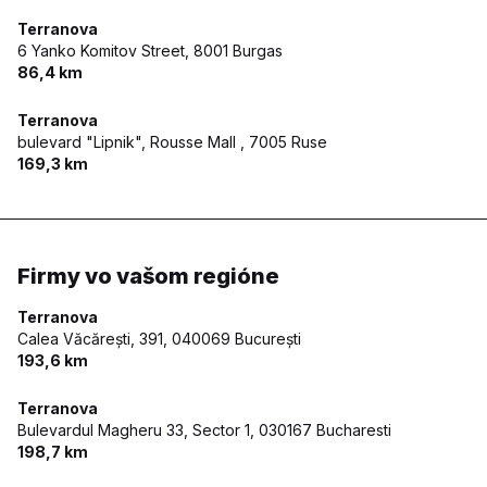
Terranova
6 Yanko Komitov Street,
8001 Burgas
86,4 km
Terranova
bulevard "Lipnik", Rousse Mall ,
7005 Ruse
169,3 km
Firmy vo vašom regióne
Terranova
Calea Văcărești, 391,
040069 București
193,6 km
Terranova
Bulevardul Magheru 33, Sector 1,
030167 Bucharesti
198,7 km