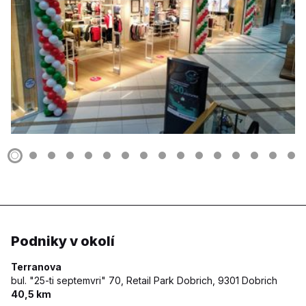
Podniky v okolí
Terranova
bul. "25-ti septemvri" 70, Retail Park Dobrich,
9301 Dobrich
40,5 km