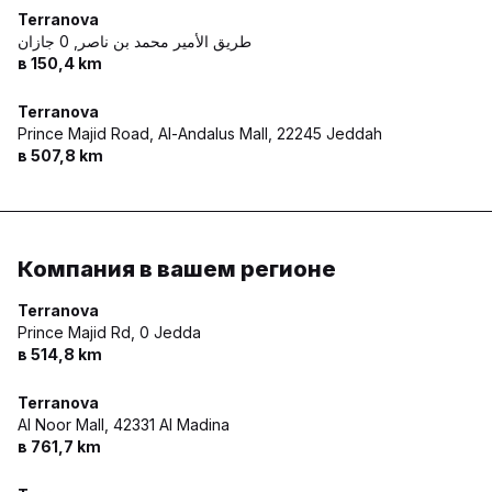
Terranova
طريق الأمير محمد بن ناصر,
0 جازان
в 150,4 km
Terranova
Prince Majid Road, Al-Andalus Mall,
22245 Jeddah
в 507,8 km
Компания в вашем регионе
Terranova
Prince Majid Rd,
0 Jedda
в 514,8 km
Terranova
Al Noor Mall,
42331 Al Madina
в 761,7 km