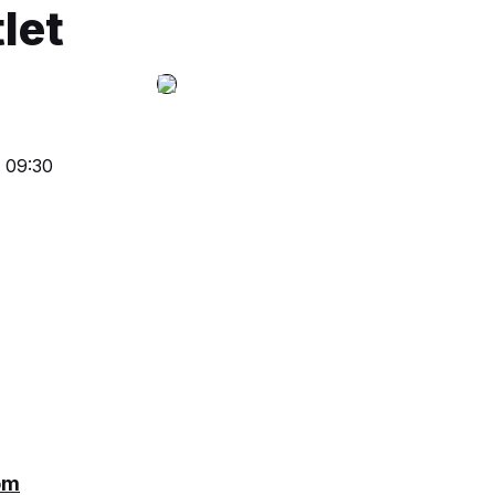
let
o 09:30
om