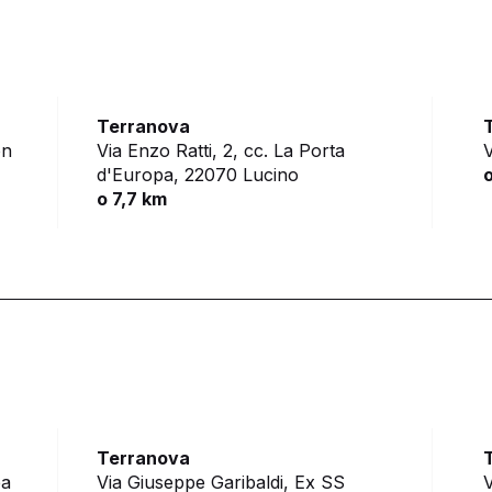
Terranova
on
Via Enzo Ratti, 2, cc. La Porta
V
d'Europa,
22070 Lucino
o 7,7 km
Terranova
ba
Via Giuseppe Garibaldi, Ex SS
V