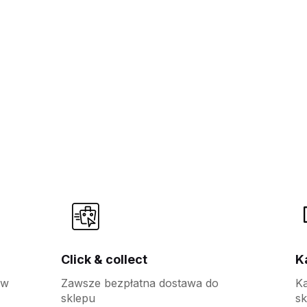
Click & collect
K
 w
Zawsze bezpłatna dostawa do
K
sklepu
sk