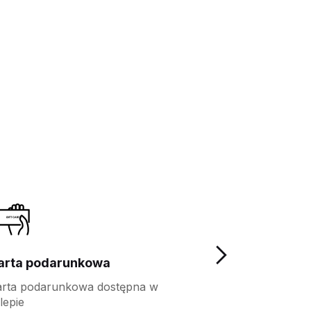
arta podarunkowa
Program loja
arta podarunkowa dostępna w
Więcej korzyści 
lepie
klientów