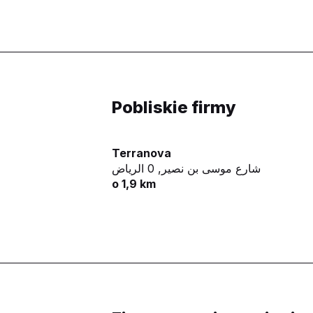
Pobliskie firmy
Terranova
شارع موسى بن نصير,
0 الرياض
o 1,9 km