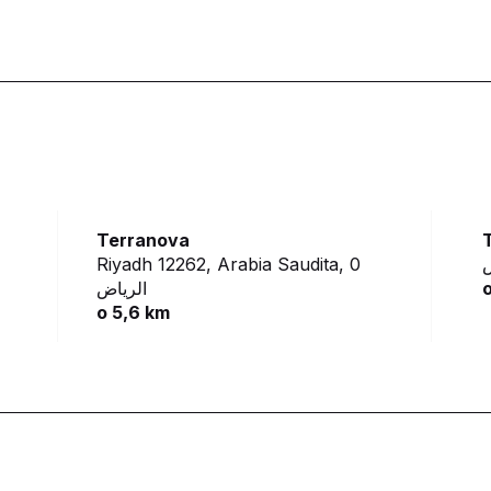
Terranova
Riyadh 12262, Arabia Saudita,
0
الرياض
o
o 5,6 km