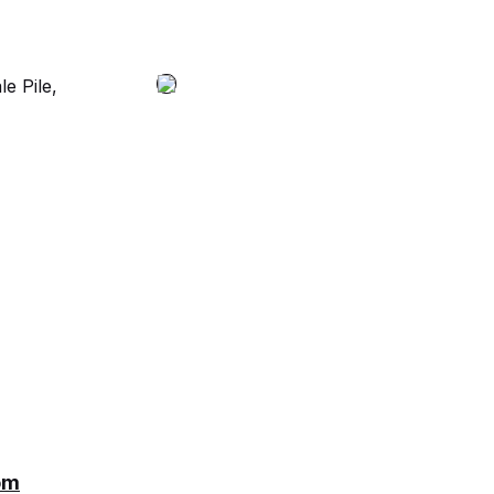
e Pile,
om