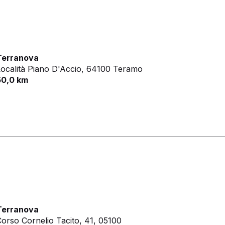
Terranova
ocalità Piano D'Accio,
64100 Teramo
50,0 km
Terranova
orso Cornelio Tacito, 41,
05100