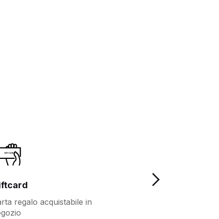
iftcard
Fidelity
rta regalo acquistabile in
Più vantaggi per i
gozio