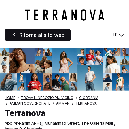
Ritorna al sito web
IT
HOME
TROVA IL NEGOZIO PIÙ VICINO
GIORDANIA
AMMAN GOVERNORATE
AMMAN
TERRANOVA
Terranova
Abd Ar-Rahim Al-Hajj Muhammad Street, The Galleria Mall ,
Amman 0, Giordania