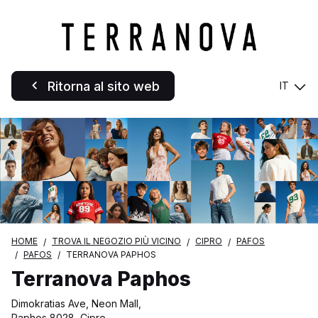
Ritorna al sito web
IT
HOME
TROVA IL NEGOZIO PIÙ VICINO
CIPRO
PAFOS
PAFOS
TERRANOVA PAPHOS
Terranova Paphos
Dimokratias Ave, Neon Mall,
Paphos 8028, Cipro