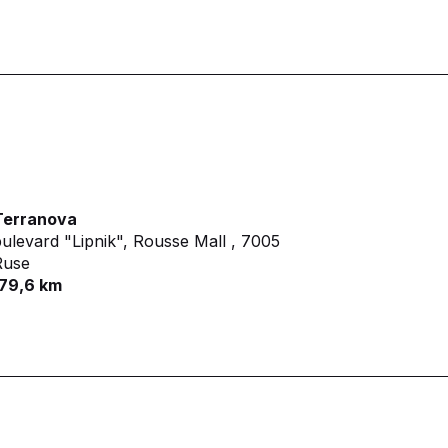
Terranova
ulevard "Lipnik", Rousse Mall ,
7005
Ruse
179,6 km