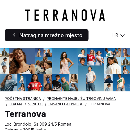
Natrag na mrežno mjesto
HR
POČETNA STRANICA
PRONAĐITE NAJBLIŽU TRGOVINU VAMA
ITALIJA
VENETO
CAVANELLA D'ADIGE
TERRANOVA
Terranova
Loc. Brondolo, Ss 309 24/5 Romea,
Chioggia 30015, Italija