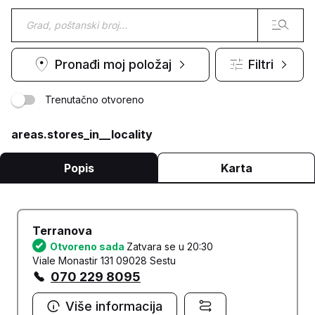
Pronađi moj položaj
Filtri
Trenutačno otvoreno
areas.stores_in__locality
Popis
Karta
Terranova
Otvoreno sada
Zatvara se u 20:30
Viale Monastir 131 09028 Sestu
070 229 8095
Više informacija