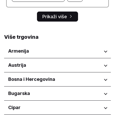
Prikaži više
Više trgovina
Armenija
Regije
Austrija
Yerevan
Regije
Bosna i Hercegovina
Wien
Regije
Bugarska
Federacija Bosne i Hercegovine
Regije
Cipar
Federacija Bosne i Hercegovine