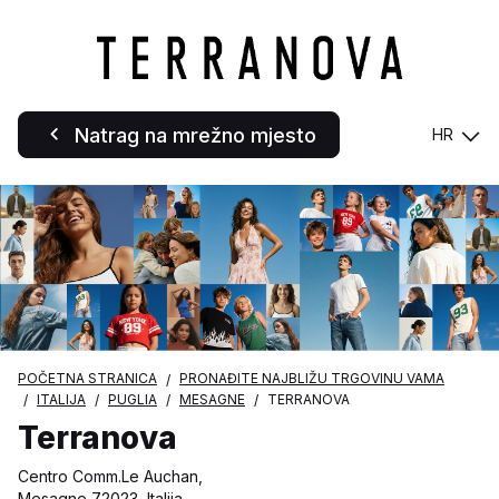
Natrag na mrežno mjesto
HR
POČETNA STRANICA
PRONAĐITE NAJBLIŽU TRGOVINU VAMA
ITALIJA
PUGLIA
MESAGNE
TERRANOVA
Terranova
Centro Comm.Le Auchan,
Mesagne 72023, Italija