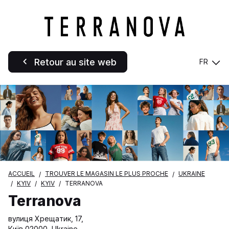
Retour au site web
FR
ACCUEIL
TROUVER LE MAGASIN LE PLUS PROCHE
UKRAINE
KYIV
KYIV
TERRANOVA
Terranova
вулиця Хрещатик, 17,
Київ 02000, Ukraine