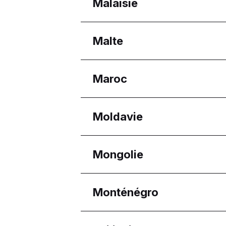
Régions
Malaisie
Gouvernorat de Beyrou
Régions
Malte
Melaka
Selangor
Régions
Maroc
Eastern Region
Reġjun Nofsinhar
Régions
Moldavie
Casablanca-Settat
Régions
Mongolie
Chișinău
Régions
Monténégro
Oulan-Bator