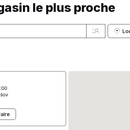
gasin le plus proche
Lo
1:00
ešov
raire