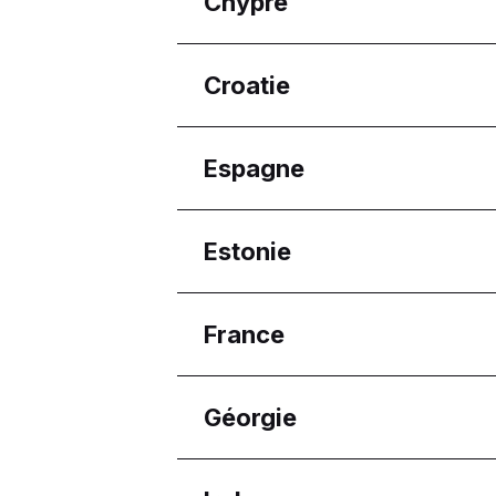
Chypre
Burgas
Pleven
Régions
Croatie
Sofia City Province
Ammochostos
Lemesos
Régions
Espagne
Osječko-baranjska žup
Régions
Estonie
Aragón
Régions
France
Harju maakond
Régions
Géorgie
Nouvelle-Aquitaine