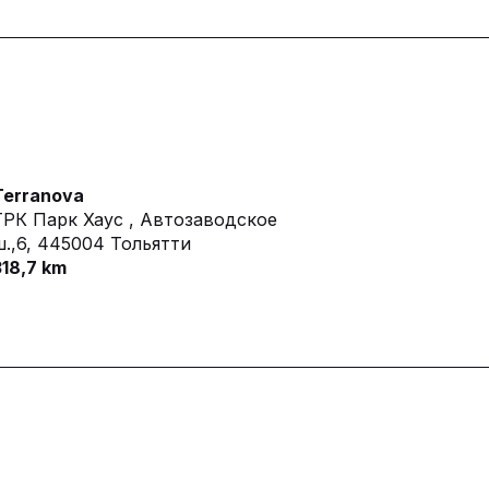
Terranova
ТРК Парк Хаус , Автозаводское
.,6,
445004 Тольятти
318,7 km