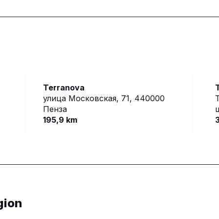
Terranova
улица Московская, 71,
440000
Пенза
ш
195,9 km
gion