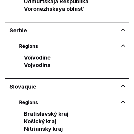
Udmurtskaja Respublika
Voronezhskaya oblast'
Serbie
Régions
Voïvodine
Vojvodina
Slovaquie
Régions
Bratislavský kraj
Košický kraj
Nitriansky kraj