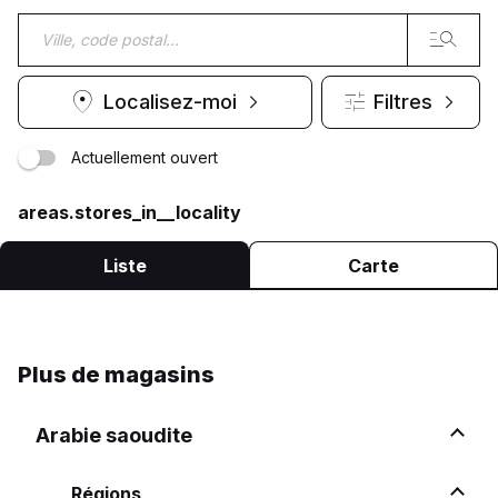
Localisez-moi
Filtres
Actuellement ouvert
areas.stores_in__locality
Liste
Carte
Terranova
Plus de magasins
Ouvert maintenant
Ferme à 22:00
Calea București 80, Electroputere Mall 200497
Arabie saoudite
Craiova
Plus d'infos
Régions