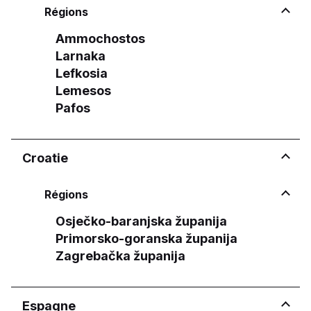
Régions
Ammochostos
Larnaka
Lefkosia
Lemesos
Pafos
Croatie
Régions
Osječko-baranjska županija
Primorsko-goranska županija
Zagrebačka županija
Espagne