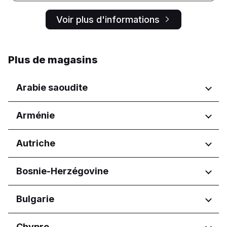
Voir plus d'informations
Plus de magasins
Arabie saoudite
Régions
Arménie
Asir
Régions
Autriche
Al Madinah Province
Al Qassim Province
Yerevan
Régions
Bosnie-Herzégovine
Riyadh Province
Ash-Sharqiyah
Wien
Aseer Province
Régions
Bulgarie
Eastern Province
Federacija Bosne i Hercegovine
Hail Province
Régions
Chypre