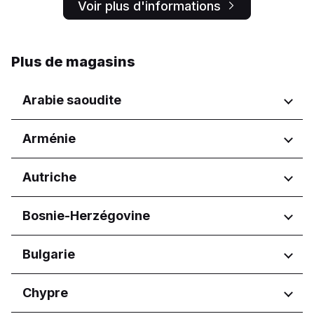
Voir plus d'informations
Plus de magasins
Arabie saoudite
Régions
Arménie
Asir
Régions
Autriche
Al Madinah Province
Al Qassim Province
Yerevan
Régions
Bosnie-Herzégovine
Riyadh Province
Ash-Sharqiyah
Wien
Aseer Province
Régions
Bulgarie
Eastern Province
Federacija Bosne i Hercegovine
Hail Province
Régions
Chypre
Fédération de Bosnie-et-
Jazan Province